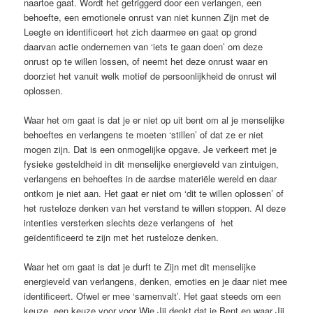
naartoe gaat. Wordt het getriggerd door een verlangen, een
behoefte, een emotionele onrust van niet kunnen Zijn met de
Leegte en identificeert het zich daarmee en gaat op grond
daarvan actie ondernemen van ‘iets te gaan doen’ om deze
onrust op te willen lossen, of neemt het deze onrust waar en
doorziet het vanuit welk motief de persoonlijkheid de onrust wil
oplossen.
Waar het om gaat is dat je er niet op uit bent om al je menselijke
behoeftes en verlangens te moeten ‘stillen’ of dat ze er niet
mogen zijn. Dat is een onmogelijke opgave. Je verkeert met je
fysieke gesteldheid in dit menselijke energieveld van zintuigen,
verlangens en behoeftes in de aardse materiële wereld en daar
ontkom je niet aan. Het gaat er niet om ‘dit te willen oplossen’ of
het rusteloze denken van het verstand te willen stoppen. Al deze
intenties versterken slechts deze verlangens of het
geïdentificeerd te zijn met het rusteloze denken.
Waar het om gaat is dat je durft te Zijn met dit menselijke
energieveld van verlangens, denken, emoties en je daar niet mee
identificeert. Ofwel er mee ‘samenvalt’. Het gaat steeds om een
keuze, een keuze voor voor Wie Jij denkt dat je Bent en waar Jij