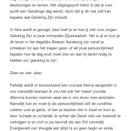
beslissingen te nemen. Het uitgangspunt hierin is dat je voor
jezelf een Gelukkige dag wenst, doch dat jij dit niet zelf kan
bepalen wat Gelukkig Zijn inhoudt.
In feite wordt er gezegd, daar hoef je en kan jij niet voor zorgen.
Gelukkig Zijn is jouw intrinsieke Zijnskwaliteit. Het is al en kun je
dit leven in het dagelijks Bewust Aanwezig zijn vanaf je
ontwaken tot aan het slapen gaan, of wil jouw persoonlijkheid
bepalen hoe de dag eruit moet zien en wat hij denkt nodig te
hebben om ‘gelukkig te zijn’.
Doen en niet- doen
Feitelijk wordt er bovenstaand een cruciaal thema aangereikt in
ons menselijk bestaan.Ik zou het ook het meest cruciale
dilemma kunnen noemen waar we in ons leven mee worstelen.
Namelijk kan en moet jij als persoonlijkheid zelf de condities
creëren voor je geluk, of ben je daartoe niet in staat en kom je
door ‘schade en schande’ er achter dat Geluk niet van buitenaf te
verkrijgen is en zich in jou bevindt als een Stil ruimtelijk
Energieveld van Vreugde wat altijd Is en geen begin en einde