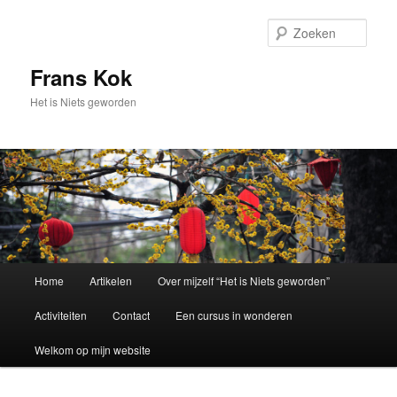
Spring
naar
Zoek
de
primaire
Frans Kok
inhoud
Het is Niets geworden
Hoofdmenu
Home
Artikelen
Over mijzelf “Het is Niets geworden”
Activiteiten
Contact
Een cursus in wonderen
Welkom op mijn website