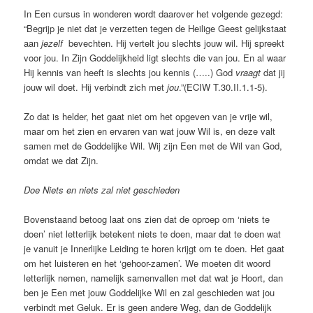
In Een cursus in wonderen wordt daarover het volgende gezegd:
“Begrijp je niet dat je verzetten tegen de Heilige Geest gelijkstaat
aan
jezelf
bevechten. Hij vertelt jou slechts jouw wil. Hij spreekt
voor jou. In Zijn Goddelijkheid ligt slechts die van jou. En al waar
Hij kennis van heeft is slechts jou kennis (…..) God
vraagt
dat jij
jouw wil doet. Hij verbindt zich met
jou
.”(ECIW T.30.II.1.1-5).
Zo dat is helder, het gaat niet om het opgeven van je vrije wil,
maar om het zien en ervaren van wat jouw Wil is, en deze valt
samen met de Goddelijke Wil. Wij zijn Een met de Wil van God,
omdat we dat Zijn.
Doe Niets en niets zal niet geschieden
Bovenstaand betoog laat ons zien dat de oproep om ‘niets te
doen’ niet letterlijk betekent niets te doen, maar dat te doen wat
je vanuit je Innerlijke Leiding te horen krijgt om te doen. Het gaat
om het luisteren en het ‘gehoor-zamen’. We moeten dit woord
letterlijk nemen, namelijk samenvallen met dat wat je Hoort, dan
ben je Een met jouw Goddelijke Wil en zal geschieden wat jou
verbindt met Geluk. Er is geen andere Weg, dan de Goddelijk