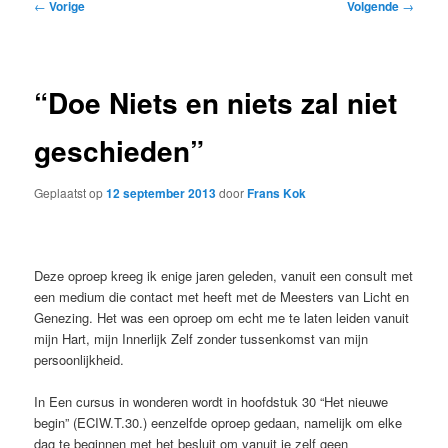
Bericht
←
Vorige
Volgende
→
navigatie
“Doe Niets en niets zal niet
geschieden”
Geplaatst op
12 september 2013
door
Frans Kok
Deze oproep kreeg ik enige jaren geleden, vanuit een consult met
een medium die contact met heeft met de Meesters van Licht en
Genezing. Het was een oproep om echt me te laten leiden vanuit
mijn Hart, mijn Innerlijk Zelf zonder tussenkomst van mijn
persoonlijkheid.
In Een cursus in wonderen wordt in hoofdstuk 30 “Het nieuwe
begin” (ECIW.T.30.) eenzelfde oproep gedaan, namelijk om elke
dag te beginnen met het besluit om vanuit je zelf geen