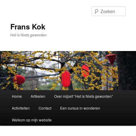
Spring
naar
Zoek
de
primaire
Frans Kok
inhoud
Het is Niets geworden
Hoofdmenu
Home
Artikelen
Over mijzelf “Het is Niets geworden”
Activiteiten
Contact
Een cursus in wonderen
Welkom op mijn website