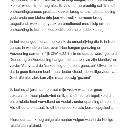
‘kon of wilde ‘ ik het nog niet. Ik vind het nu prachtig dat ik in dit
onthechtingsproces prostaat kanker kreeg en als nabehandeling
gedurende een kleine drie jaar vrouwelijk hormoon kreeg
toegediend, welke mij fysiek en emotioneel mee hielp om tot
onthechting te komen. Hoe ziekte een hulpmiddel kan zijn.
In het verlengde hiervan herken ik de omschrijving die ik in Een
cursus in wonderen lees over “Hoe hangen genezing en
Verzoening samen ? “ (ECIW.H.22.1.) In de cursus wordt gesteld
“Genezing en Verzoening hangen niet samen, ze zijn identiek” en
verder “Aanvaard de Verzoening en je bent genezen” Ofwel inzien
dat je geen lichaam bent, maar louter Geest, de Heilige Zoon van
God, die niet ziek kan zijn, maar eeuwig ‘gezond’.
Ik leef nu al jaren samen met mijn vrouw waarin er geen
seksualiteit meer plaatsvind en ik mis dit niet en tegelijkertijd is
onze relatie heel vervullend en veelal zonder spanning of conflict.
Als dit eens ontstaat, is dit binnen de kortste keren ‘opgelost’..
Hieronder laat ik nog enige elementen volgen waarin de Heilige
relatie zich uitdrukt.