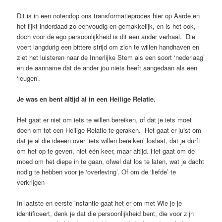
Dit is in een notendop ons transformatieproces hier op Aarde en
het lijkt inderdaad zo eenvoudig en gemakkelijk, en is het ook,
doch voor de ego persoonlijkheid is dit een ander verhaal. Die
voert langdurig een bittere strijd om zich te willen handhaven en
ziet het luisteren naar de Innerlijke Stem als een soort ‘nederlaag’
en de aanname dat de ander jou niets heeft aangedaan als een
‘leugen’.
Je was en bent altijd al in een Heilige Relatie.
Het gaat er niet om iets te willen bereiken, of dat je iets moet
doen om tot een Heilige Relatie te geraken. Het gaat er juist om
dat je al die ideeën over ‘iets willen bereiken’ loslaat, dat je durft
om het op te geven, niet één keer, maar altijd. Het gaat om de
moed om het diepe in te gaan, ofwel dat los te laten, wat je dacht
nodig te hebben voor je ‘overleving’. Of om de ‘liefde’ te
verkrijgen
In laatste en eerste instantie gaat het er om met Wie je je
identificeert, denk je dat die persoonlijkheid bent, die voor zijn