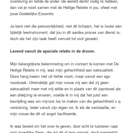
overleving en liefde de ander /de wereld denkt nodig te hebben,
dan val je nooit samen met de Heilige Relatie in jou, ofwel met
jouw Goddelijke Essentie
Je bent niet die persoonlijkheid, niet dit lichaam, het is louter een
tijdelijk leerinstrument, dat jou in dit aardse proces van dienst is,
doch als het zijn taak heeft vervuld tot stof geraakt.
Levend vanuit de speciale relatie in de droom.
Mijn belangrijkste belemmering om in contact te komen met De
Heilige Relatie in mij, was mijn gehechtheid aan seksualiteit.
Deze hang kwam niet uit liefde voort, maar vanuit een ego
noodzaak. Uiteindelijk gaf mijn vrouw mij aan dat zij geen
seksualiteit meer met mij wilde en in plaats van dit (opnieuw) als
een afwijzing te ervaren, voelde ik in mij dat het juist een
bevrijding was om mij/ons los te maken van die gehechtheid c.q.
verslaving. Ieder vanuit zijn eigen rol, ik als de verslaafde, en
mijn vrouw die dit uit angst faciliteerde.
Ik was bereid om het over te geven, door echt te luisteren naar
mijn Innerlijke Stem, die mij dit al lang aangaf, doch toentertijd