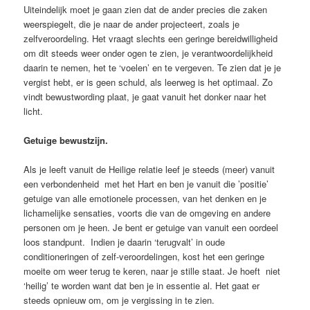
Uiteindelijk moet je gaan zien dat de ander precies die zaken
weerspiegelt, die je naar de ander projecteert, zoals je
zelfveroordeling. Het vraagt slechts een geringe bereidwilligheid
om dit steeds weer onder ogen te zien, je verantwoordelijkheid
daarin te nemen, het te ‘voelen’ en te vergeven. Te zien dat je je
vergist hebt, er is geen schuld, als leerweg is het optimaal. Zo
vindt bewustwording plaat, je gaat vanuit het donker naar het
licht.
Getuige bewustzijn.
Als je leeft vanuit de Heilige relatie leef je steeds (meer) vanuit
een verbondenheid met het Hart en ben je vanuit die ’positie’
getuige van alle emotionele processen, van het denken en je
lichamelijke sensaties, voorts die van de omgeving en andere
personen om je heen. Je bent er getuige van vanuit een oordeel
loos standpunt. Indien je daarin ‘terugvalt’ in oude
conditioneringen of zelf-veroordelingen, kost het een geringe
moeite om weer terug te keren, naar je stille staat. Je hoeft niet
‘heilig’ te worden want dat ben je in essentie al. Het gaat er
steeds opnieuw om, om je vergissing in te zien.