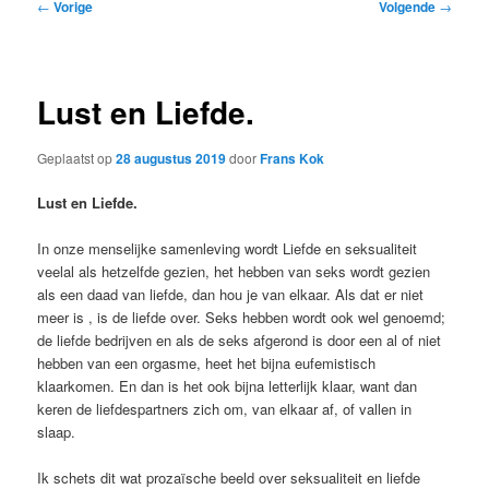
Bericht
←
Vorige
Volgende
→
navigatie
Lust en Liefde.
Geplaatst op
28 augustus 2019
door
Frans Kok
Lust en Liefde.
In onze menselijke samenleving wordt Liefde en seksualiteit
veelal als hetzelfde gezien, het hebben van seks wordt gezien
als een daad van liefde, dan hou je van elkaar. Als dat er niet
meer is , is de liefde over. Seks hebben wordt ook wel genoemd;
de liefde bedrijven en als de seks afgerond is door een al of niet
hebben van een orgasme, heet het bijna eufemistisch
klaarkomen. En dan is het ook bijna letterlijk klaar, want dan
keren de liefdespartners zich om, van elkaar af, of vallen in
slaap.
Ik schets dit wat prozaïsche beeld over seksualiteit en liefde