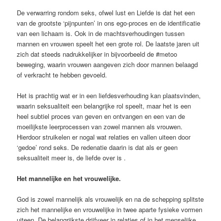
De verwarring rondom seks, ofwel lust en Liefde is dat het een
van de grootste ‘pijnpunten’ in ons ego-proces en de identificatie
van een lichaam is. Ook in de machtsverhoudingen tussen
mannen en vrouwen speelt het een grote rol. De laatste jaren uit
zich dat steeds nadrukkelijker in bijvoorbeeld de #metoo
beweging, waarin vrouwen aangeven zich door mannen belaagd
of verkracht te hebben gevoeld.
Het is prachtig wat er in een liefdesverhouding kan plaatsvinden,
waarin seksualiteit een belangrijke rol speelt, maar het is een
heel subtiel proces van geven en ontvangen en een van de
moeilijkste leerprocessen van zowel mannen als vrouwen.
Hierdoor struikelen er nogal wat relaties en vallen uiteen door
‘gedoe’ rond seks. De redenatie daarin is dat als er geen
seksualiteit meer is, de liefde over is .
Het mannelijke en het vrouwelijke.
God is zowel mannelijk als vrouwelijk en na de schepping splitste
zich het mannelijke en vrouwelijke in twee aparte fysieke vormen
uiteen. De belangrijkste drijfveer in relaties of in het menselijke,