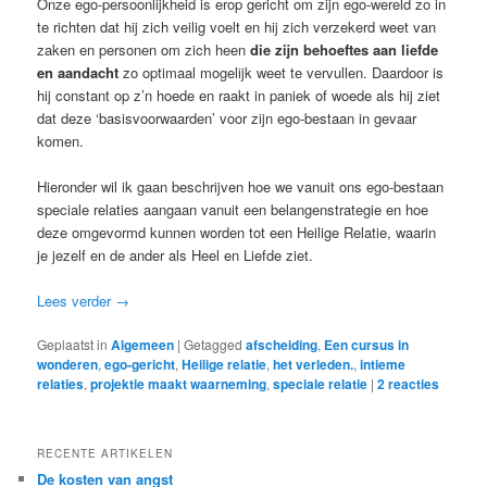
Onze ego-persoonlijkheid is erop gericht om zijn ego-wereld zo in
te richten dat hij zich veilig voelt en hij zich verzekerd weet van
zaken en personen om zich heen
die zijn behoeftes aan liefde
en aandacht
zo optimaal mogelijk weet te vervullen. Daardoor is
hij constant op z’n hoede en raakt in paniek of woede als hij ziet
dat deze ‘basisvoorwaarden’ voor zijn ego-bestaan in gevaar
komen.
Hieronder wil ik gaan beschrijven hoe we vanuit ons ego-bestaan
speciale relaties aangaan vanuit een belangenstrategie en hoe
deze omgevormd kunnen worden tot een Heilige Relatie, waarin
je jezelf en de ander als Heel en Liefde ziet.
Lees verder
→
Geplaatst in
Algemeen
|
Getagged
afscheiding
,
Een cursus in
wonderen
,
ego-gericht
,
Heilige relatie
,
het verleden.
,
intieme
relaties
,
projektie maakt waarneming
,
speciale relatie
|
2
reacties
RECENTE ARTIKELEN
De kosten van angst